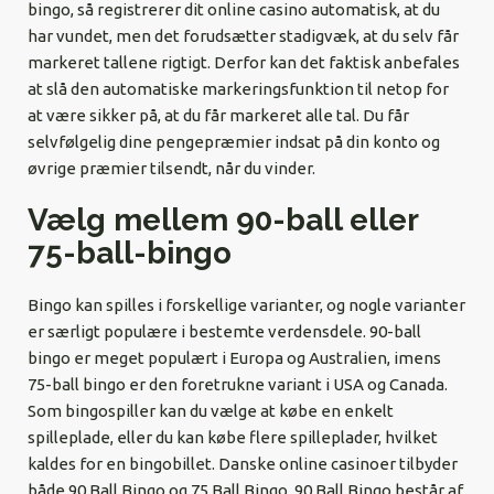
bingo, så registrerer dit online casino automatisk, at du
har vundet, men det forudsætter stadigvæk, at du selv får
markeret tallene rigtigt.
Derfor kan det faktisk anbefales
at slå den automatiske markeringsfunktion til netop for
at være sikker på, at du får markeret alle tal. Du får
selvfølgelig dine pengepræmier indsat på din konto og
øvrige præmier tilsendt, når du vinder.
Vælg mellem 90-ball eller
75-ball-bingo
Bingo kan spilles i forskellige varianter, og nogle varianter
er særligt populære i bestemte verdensdele. 90-ball
bingo er meget populært i Europa og Australien, imens
75-ball bingo er den foretrukne variant i USA og Canada.
Som bingospiller kan du vælge at købe en enkelt
spilleplade, eller du kan købe flere spilleplader, hvilket
kaldes for en bingobillet.
Danske online casinoer tilbyder
både 90 Ball Bingo og 75 Ball Bingo. 90 Ball Bingo består af