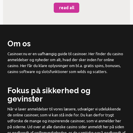
read all
Om os
Casinoer.nu er en uafhængig guide til casinoer. Her finder du casino
anmeldelser og nyheder om alt, hvad der sker inden for online
casino. Her får du klare oplysninger om bl.a. gratis spins, bonuses,
casino software og slotsfunktioner som wilds og scatters.
Fokus på sikkerhed og
gevinster
Når vi laver anmeldelser til vores læsere, udvælger vi udelukkende
de online casinoer, som vi kan stå inde for. Du kan derfor trygt
udforske de mange og inspirerende casinoer, som vi anmelder her
på siderne. Ud over at alle danske casino sider anmeldt her på siden
er godkendt af spillemyndigheden, er de samtidig også godkendt af