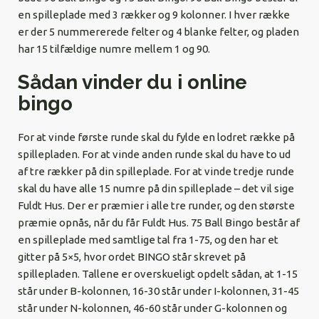
en spilleplade med 3 rækker og 9 kolonner. I hver række
er der 5 nummererede felter og 4 blanke felter, og pladen
har 15 tilfældige numre mellem 1 og 90.
Sådan vinder du i online
bingo
For at vinde første runde skal du fylde en lodret række på
spillepladen. For at vinde anden runde skal du have to ud
af tre rækker på din spilleplade. For at vinde tredje runde
skal du have alle 15 numre på din spilleplade – det vil sige
Fuldt Hus.
Der er præmier i alle tre runder, og den største
præmie opnås, når du får Fuldt Hus. 75 Ball Bingo består af
en spilleplade med samtlige tal fra 1-75, og den har et
gitter på 5×5, hvor ordet BINGO står skrevet på
spillepladen. Tallene er overskueligt opdelt sådan, at 1-15
står under B-kolonnen, 16-30 står under I-kolonnen, 31-45
står under N-kolonnen, 46-60 står under G-kolonnen og