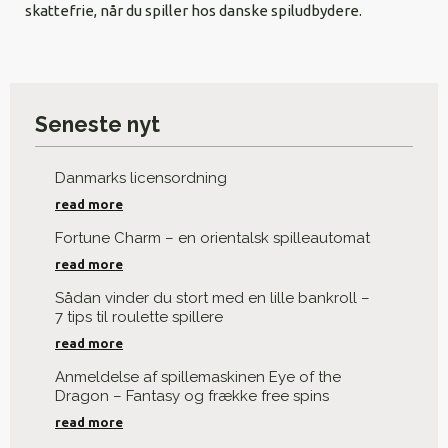
skattefrie, når du spiller hos danske spiludbydere.
Seneste nyt
Danmarks licensordning
read more
Fortune Charm – en orientalsk spilleautomat
read more
Sådan vinder du stort med en lille bankroll –
7 tips til roulette spillere
read more
Anmeldelse af spillemaskinen Eye of the
Dragon – Fantasy og frække free spins
read more