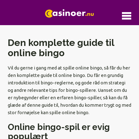
Den komplette guide til
online bingo
Vil du gerne i gang med at spille online bingo, så får du her
den komplette guide til online bingo. D
u får en grundig
introduktion til bingo-reglerne, og gode råd om strategi
og andre relevante tips for bingo-spillere. Uanset om du
er nybegynder eller en erfaren bingo-spiller, så kan du få
glæde af denne guide til, hvordan du kommer trygt og med
stor fornøjelse kan spille online bingo.
Online bingo-spil er evig
populært