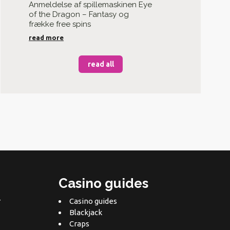
Anmeldelse af spillemaskinen Eye
of the Dragon – Fantasy og
frække free spins
read more
read all
Casino guides
r
Casino guides
Blackjack
Craps