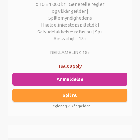
x 10 = 1.000 kr | Generelle regler
og vilkår gælder |
Spillemyndighedens
Hjælpelinje: stopspillet.dk |
Selvudelukkelse: rofus.nu | Spil
Ansvarligt | 18+
REKLAMELINK 18+
T&Cs apply.
Anmeldelse
Spil nu
Regler og vilkår gælder