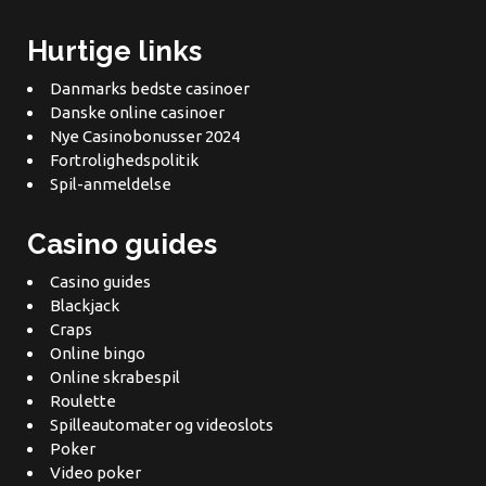
Hurtige links
Danmarks bedste casinoer
Danske online casinoer
Nye Casinobonusser 2024
Fortrolighedspolitik
Spil-anmeldelse
Casino guides
Casino guides
Blackjack
Craps
Online bingo
Online skrabespil
Roulette
Spilleautomater og videoslots
Poker
Video poker