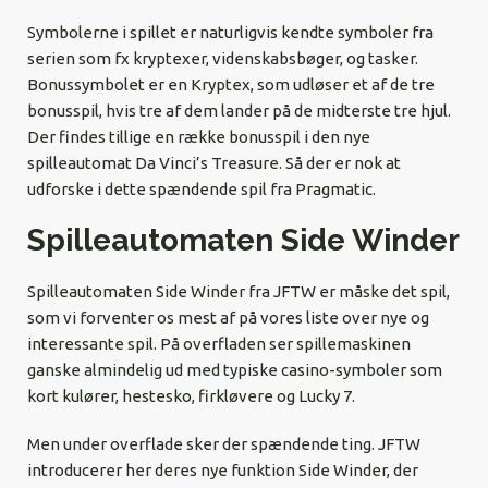
Symbolerne i spillet er naturligvis kendte symboler fra
serien som fx kryptexer, videnskabsbøger, og tasker.
Bonussymbolet er en Kryptex, som udløser et af de tre
bonusspil, hvis tre af dem lander på de midterste tre hjul.
Der findes tillige en række bonusspil i den nye
spilleautomat Da Vinci’s Treasure. Så der er nok at
udforske i dette spændende spil fra Pragmatic.
Spilleautomaten Side Winder
Spilleautomaten Side Winder fra JFTW er måske det spil,
som vi forventer os mest af på vores liste over nye og
interessante spil. På overfladen ser spillemaskinen
ganske almindelig ud med typiske casino-symboler som
kort kulører, hestesko, firkløvere og Lucky 7.
Men under overflade sker der spændende ting. JFTW
introducerer her deres nye funktion Side Winder, der