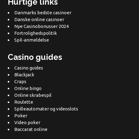
Hurtige links
Danmarks bedste casinoer
Danske online casinoer
Nye Casinobonusser 2024
Fortrolighedspolitik
Spil-anmeldelse
Casino guides
Casino guides
Blackjack
Craps
Online bingo
Online skrabespil
Roulette
Spilleautomater og videoslots
Poker
Video poker
Baccarat online