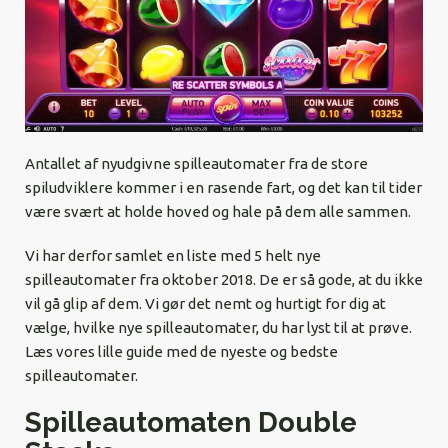
Antallet af nyudgivne spilleautomater fra de store
spiludviklere kommer i en rasende fart, og det kan til tider
være svært at holde hoved og hale på dem alle sammen.
Vi har derfor samlet en liste med 5 helt nye
spilleautomater fra oktober 2018. De er så gode, at du ikke
vil gå glip af dem. Vi gør det nemt og hurtigt for dig at
vælge, hvilke nye spilleautomater, du har lyst til at prøve.
Læs vores lille guide med de nyeste og bedste
spilleautomater.
Spilleautomaten Double